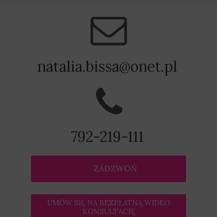
natalia.bissa@onet.pl
792-219-111
ZADZWOŃ
UMÓW SIĘ NA BEZPŁATNĄ WIDEO
KONSULTACJĘ